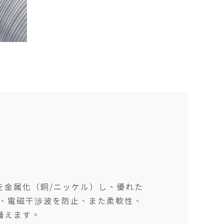
を金属化（銅/ニッケル）し、優れた
り、電磁干渉波を防止、また柔軟性、
備えます。