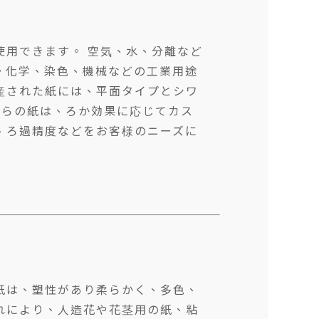
使用できます。 空気、水、分離など
。化学、染色、機械などの工業用途
産された紙には、平面タイプとシワ
れらの紙は、ろか効果に応じてカス
、ろ過精度などをお客様のニーズに
紙は、塑性があり柔らかく、多色、
れにより、人造花や花茎用の紙、粘