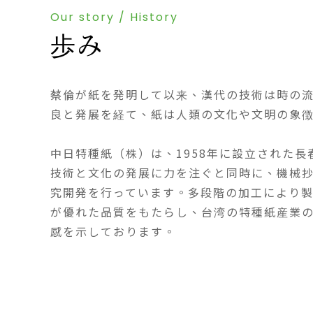
Our story / History
歩み
蔡倫が紙を発明して以来、漢代の技術は時の
良と発展を経て、紙は人類の文化や文明の象
中日特種紙（株）は、1958年に設立された
技術と文化の発展に力を注ぐと同時に、機械
究開発を行っています。多段階の加工により
が優れた品質をもたらし、台湾の特種紙産業
感を示しております。