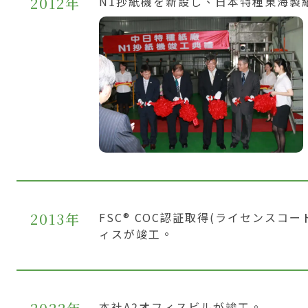
2012年
N1抄紙機を新設し、日本特種東海製
2013年
FSC® COC認証取得(ライセンスコー
ィスが竣工。
本社A2オフィスビルが竣工。