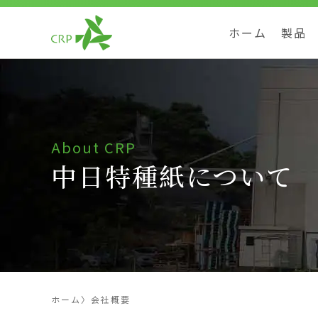
ホーム
製品
About CRP
中日特種紙について
ホーム
〉
会社概要