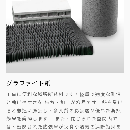
グラファイト紙
工事に便利な膨張断熱材です。軽量で適度な剛性
と曲げやすさを 持ち、加工が容易です。熱を受け
ると急速に膨張し、多孔質の膨張層が優れた断熱
効果を発揮します。 また、閉じられた空間内で
は、密閉された膨張層が火炎や熱気の遮断効果を