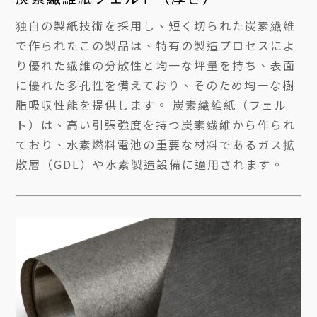
独自の製紙技術を採用し、短く切られた炭素繊維
で作られたこの製品は、特有の製造プロセスによ
り優れた繊維の分散性と均一な坪量を持ち、表面
に優れた多孔性を備えており、そのため均一な樹
脂吸収性能を提供します。 炭素繊維紙（フェル
ト）は、高い引張強度を持つ炭素繊維から作られ
ており、水素燃料電池の重要な材料であるガス拡
散層（GDL）や水素製造設備に適用されます。