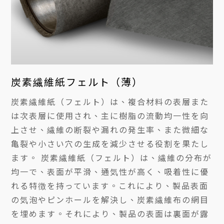
炭素繊維紙フェルト（薄）
炭素繊維紙（フェルト）は、複合材料の表層また
は次表層に使用され、主に樹脂の流動均一性を向
上させ、繊維の断裂や漏れの発生率、また微細な
亀裂や小さい穴の生成を減少させる役割を果たし
ます。 炭素繊維紙（フェルト）は、繊維の分布が
均一で、表面が平滑、通気性が高く、吸着性に優
れる特徴を持っています。これにより、製品表面
の気泡やピンホールを解決し、炭素繊維布の網目
を埋めます。それにより、製品の表面は裏面が露