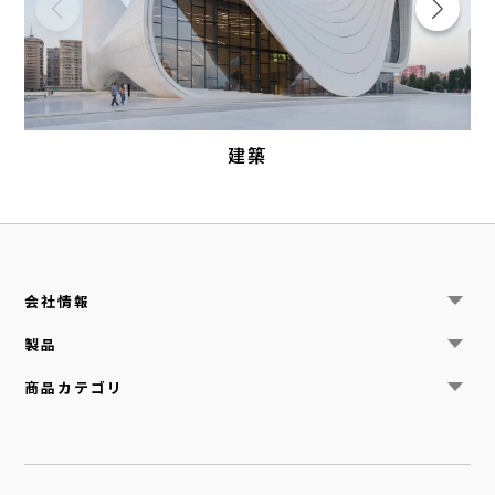
建築
会社情報
ニュース
製品
中日特種紙について
サステナビリティ
機能紙
商品カテゴリ
お問い合わせ
美術用紙
手漉き紙
建築
工業
自動車
食品