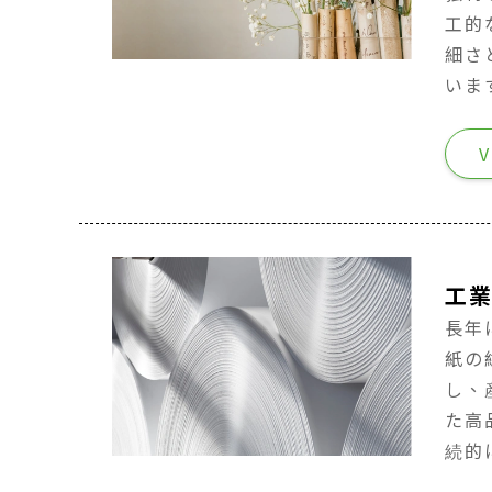
工的
細さ
いま
V
工
長年
紙の
し、
た高
続的