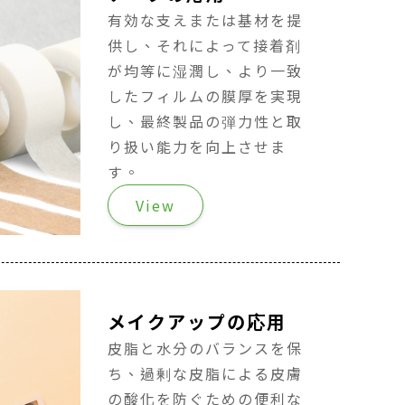
有効な支えまたは基材を提
供し、それによって接着剤
が均等に湿潤し、より一致
したフィルムの膜厚を実現
し、最終製品の弾力性と取
り扱い能力を向上させま
す。
View
メイクアップの応用
皮脂と水分のバランスを保
ち、過剰な皮脂による皮膚
の酸化を防ぐための便利な