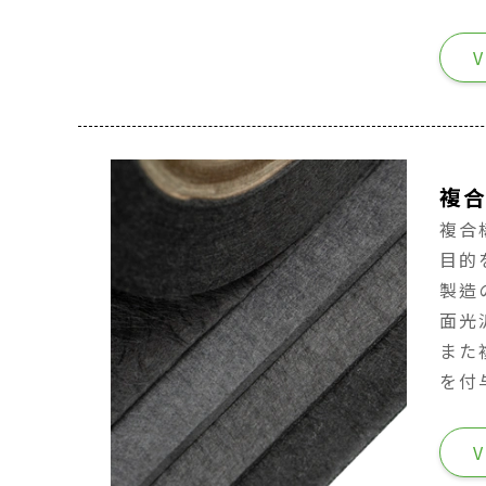
V
複
複合
目的
製造
面光
また
を付
V