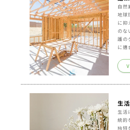
自然
地球
に抑
のな
護の
に適
V
生
生活
統的
独特