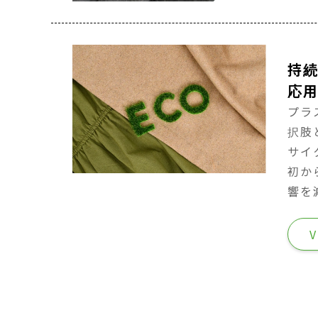
持
応
プラ
択肢
サイ
初か
響を
V