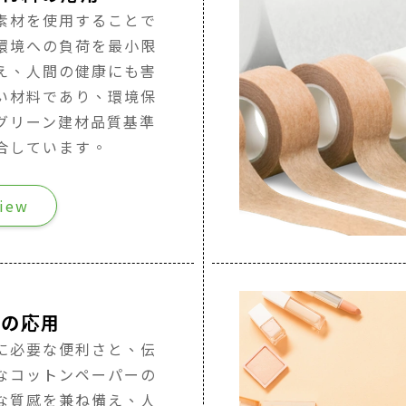
素材を使用することで
環境への負荷を最小限
え、人間の健康にも害
い材料であり、環境保
グリーン建材品質基準
合しています。
iew
活の応用
に必要な便利さと、伝
なコットンペーパーの
な質感を兼ね備え、人