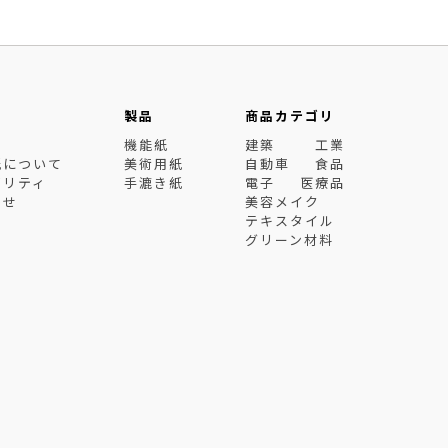
製品
商品カテゴリ
機能紙
建築
工業
紙について
美術用紙
自動車
食品
ビリティ
手漉き紙
電子
医療品
わせ
美容メイク
テキスタイル
グリーン材料