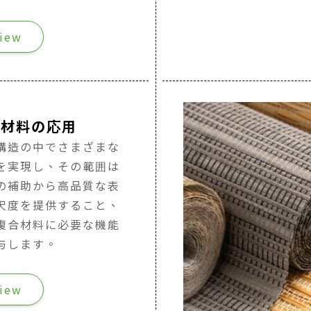
iew
合材料の応用
構造の中でさまざまな
を実現し、その範囲は
の補助から高品質な表
沢度を提供すること、
複合材料に必要な機能
与します。
iew