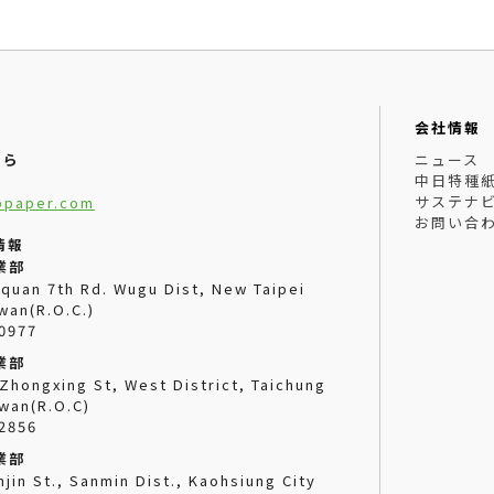
会社情報
ニュース
ちら
中日特種
サステナ
ppaper.com
お問い合
情報
業部
uquan 7th Rd. Wugu Dist, New Taipei
iwan(R.O.C.)
0977
業部
 Zhongxing St, West District, Taichung
iwan(R.O.C)
2856
業部
njin St., Sanmin Dist., Kaohsiung City