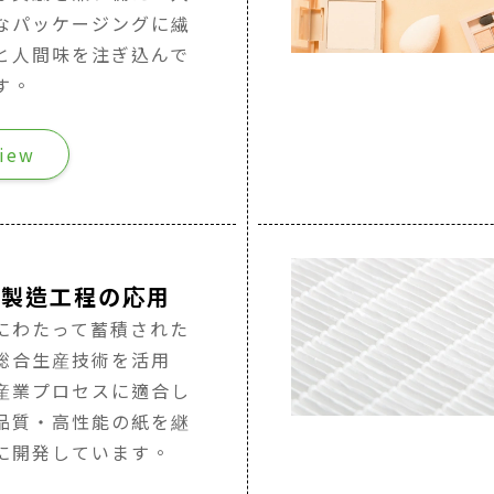
なパッケージングに繊
と人間味を注ぎ込んで
す。
iew
業製造工程の応用
にわたって蓄積された
総合生産技術を活用
産業プロセスに適合し
品質・高性能の紙を継
に開発しています。