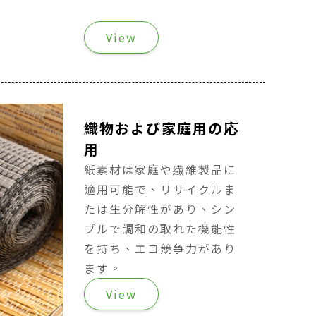
View
織物および家庭用の応
用
紙素材は家庭や繊維製品に
適用可能で、リサイクルま
たは生分解性があり、シン
プルで調和の取れた機能性
を持ち、エコ競争力があり
ます。
View