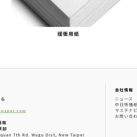
緩衝用紙
会社情報
ニュース
ちら
中日特種
サステナ
ppaper.com
お問い合
情報
業部
uquan 7th Rd. Wugu Dist, New Taipei