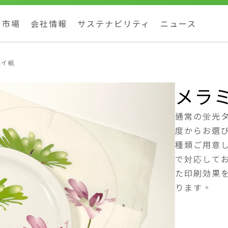
市場
会社情報
サステナビリティ
ニュース
レイ紙
メラ
通常の蛍光
度からお選
種類ご用意し
で対応してお
た印刷効果
ります。