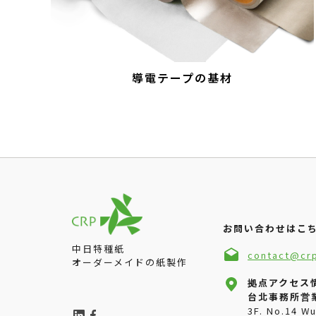
導電テープの基材
お問い合わせはこ
中日特種紙
contact@cr
オーダーメイドの紙製作
拠点アクセス
台北事務所営
3F. No.14 W