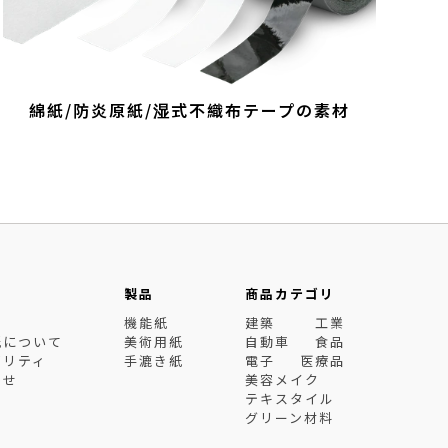
綿紙/防炎原紙/湿式不織布テープの素材
製品
商品カテゴリ
機能紙
建築
工業
紙について
美術用紙
自動車
食品
ビリティ
手漉き紙
電子
医療品
わせ
美容メイク
テキスタイル
グリーン材料