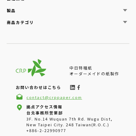
ニュース
製品
中日特種紙について
サステナビリティ
機能紙
商品カテゴリ
お問い合わせ
美術用紙
手漉き紙
建築
工業
自動車
食品
電子
医療品
美容メイク
中日特種紙
テキスタイル
オーダーメイドの紙製作
グリーン材料
お問い合わせはこちら
contact@crppaper.com
拠点アクセス情報
台北事務所営業部
3F. No.14 Wuquan 7th Rd. Wugu Dist,
New Taipei City. 248 Taiwan(R.O.C.)
+886-2-22990977