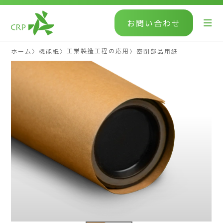
お問い合わせ
工業製造工程の応用
ホーム
〉
機能紙
〉
〉
密閉部品用紙